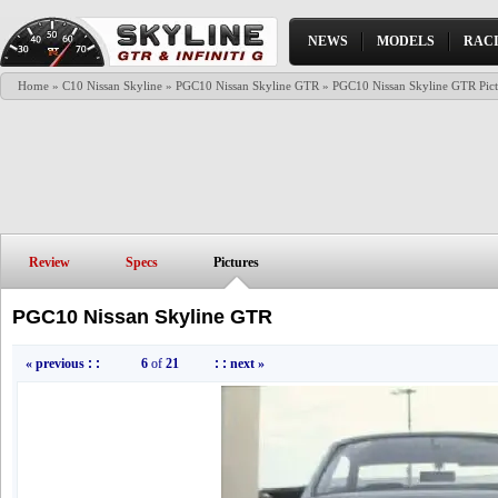
NEWS
MODELS
RAC
Home
»
C10 Nissan Skyline
»
PGC10 Nissan Skyline GTR
»
PGC10 Nissan Skyline GTR Pict
Review
Specs
Pictures
PGC10 Nissan Skyline GTR
« previous
: :
6
of
21
: :
next »