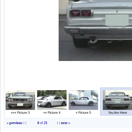
««« Picture 3
«« Picture 4
« Picture 5
You Are Here
« previous
: :
6
of
21
: :
next »