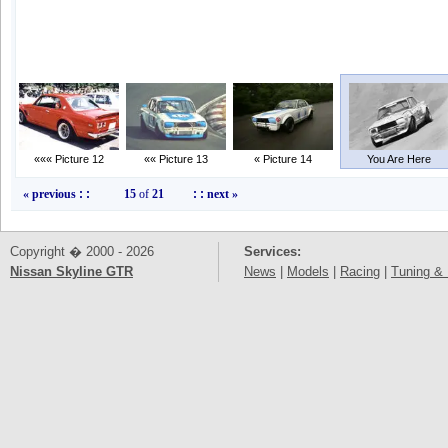
««« Picture 12
«« Picture 13
« Picture 14
You Are Here
« previous
: :
15
of
21
: :
next »
Copyright � 2000 - 2026
Services:
Nissan Skyline GTR
News
|
Models
|
Racing
|
Tuning & 