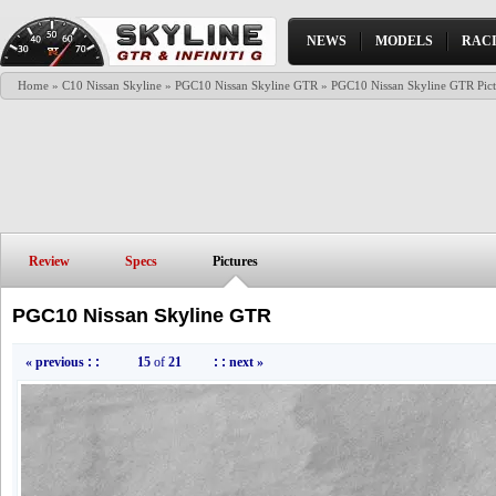
NEWS
MODELS
RAC
Home
»
C10 Nissan Skyline
»
PGC10 Nissan Skyline GTR
»
PGC10 Nissan Skyline GTR Pict
Review
Specs
Pictures
PGC10 Nissan Skyline GTR
« previous
: :
15
of
21
: :
next »